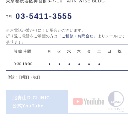
東京都渋谷区神宮前3-7-10 ARK WISE BLDG.
03-5411-3555
TEL:
※お電話が繋がりにくい場合がございます。
折り返し電話をご希望の方は「
ご相談・お問合せ
」よりメールにて
承ります。
診療時間
月
火
水
木
金
土
日
祝
9:30-18:00
●
●
●
●
●
●
-
-
休診：日曜日・祝日
北青山D.CLINIC
公式YouTube
著書一覧