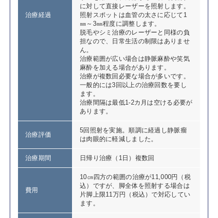
に対して直接レーザーを照射します。
治療経過
照射スポットは血管の太さに応じて1
㎜～3㎜程度に調整します。
脱毛やシミ治療のレーザーと同様の負
担なので、日常生活の制限はありませ
ん。
治療範囲が広い場合は静脈麻酔や笑気
麻酔を加える場合があります。
治療が複数回必要な場合が多いです。
一般的には3回以上の治療回数を要し
ます。
治療間隔は最低1-2カ月は空ける必要が
あります。
5回照射を実施。順調に経過し静脈瘤
治療評価
は肉眼的に軽減しました。
治療期間
日帰り治療（1日）複数回
10㎝四方の範囲の治療が11,000円（税
込）ですが、脚全体を照射する場合は
費用
片脚上限11万円（税込）で対応してい
ます。