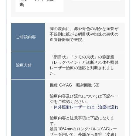
断
脚の表面に、赤や青色の細かな血管が
不規則に拡がる網目状や蜘蛛の巣状の
ご相談内容
血管静脈瘤で来院。
「網目状」「クモの巣状」の静脈瘤
（レッグベイン）と診断され体外照射
治療方針
レーザー治療の適応と判断されまし
た。
機種 G-YAG 照射回数 5回
治療内容及び流れについては下記ペー
ジをご確認ください。
・
体外照射レーザーとは・治療の流れ
治療内容と注意事項は下記になりま
す。
波長1064nmのロングパルスYAGレー
ザーを用いて、外部から血管（皮膚）