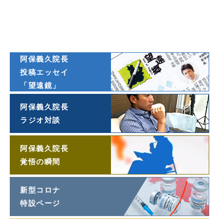
ダイヤモンド
オンライン連載
阿保義久院長
投稿エッセイ
「望遠鏡」
阿保義久院長
ラジオ対談
阿保義久院長
覚悟の瞬間
新型コロナ
特設ページ