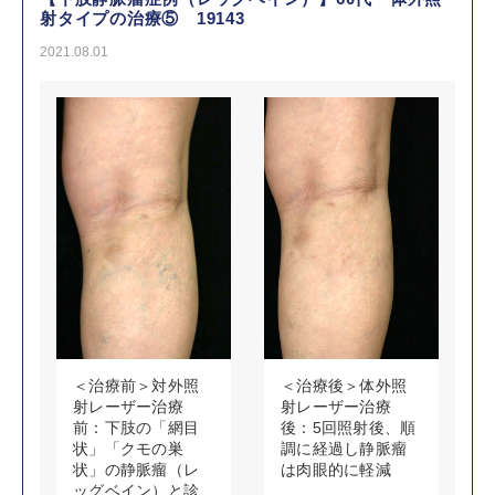
射タイプの治療⑤ 19143
2021.08.01
＜治療前＞対外照
＜治療後＞体外照
射レーザー治療
射レーザー治療
前：下肢の「網目
後：5回照射後、順
状」「クモの巣
調に経過し静脈瘤
状」の静脈瘤（レ
は肉眼的に軽減
ッグベイン）と診