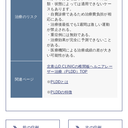
類・状態によっては適用できないケー
スもあります。
・自費診療であるため治療費負担が相
治療のリスク
応にある。
・治療後最低でも1週間は激しい運動
が禁止される。
・重症例には無効である。
・治療効果が完全に予測できないこと
がある。
・医療機関による治療成績の差が大き
い可能性がある。
北青山D.CLINICの椎間板ヘルニアレー
ザー治療（PLDD）TOP
関連ページ
※
PLDDとは
※
PLDDの特徴
前の症例
次の症例