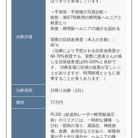
はっきりと衰退しています。
＜手術前・手術後の写真比較＞
術前：第6/7頚椎間の椎間板ヘルニアと
軽度辷り
術後：椎間板ヘルニアの減少を認める
治療評価
実際の症状改善度（本人の主観）：
95％
（治療により予想される症状改善度が
60-70%程度でも、実際に患者さんが感
じる症状改善度は85-100%と良好で
す。 治療直後に症状の改善が乏しいこ
とがありますが、時間経過とともに改
善することが多くあります。）
治療期間
日帰り治療（1日）
費用
77万円
PLDD（経皮的レーザー椎間板減圧
術）のリスクには、一時的な腰痛・し
びれ・筋肉の張り、感染症、神経損
傷、血腫、血栓症などがあり、術後効
果が不十分な場合や、ヘルニアの種