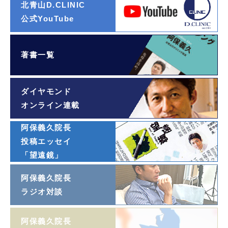
北青山D.CLINIC
公式YouTube
著書一覧
ダイヤモンド
オンライン連載
阿保義久院長
投稿エッセイ
「望遠鏡」
阿保義久院長
ラジオ対談
阿保義久院長