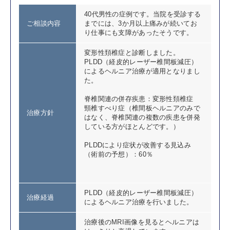
40代男性の症例です。当院を受診する
ご相談内容
までには、3か月以上痛みが続いてお
り仕事にも支障があったそうです。
変形性頚椎症と診断しました。
PLDD（経皮的レーザー椎間板減圧）
によるヘルニア治療が適用となりまし
た。
脊椎関連の併存疾患：変形性頚椎症
頸椎すべり症（椎間板ヘルニアのみで
治療方針
はなく、脊椎関連の複数の疾患を併発
している方がほとんどです。）
PLDDにより症状が改善する見込み
（術前の予想）：60％
PLDD（経皮的レーザー椎間板減圧）
治療経過
によるヘルニア治療を行いました。
治療後のMRI画像を見るとヘルニアは