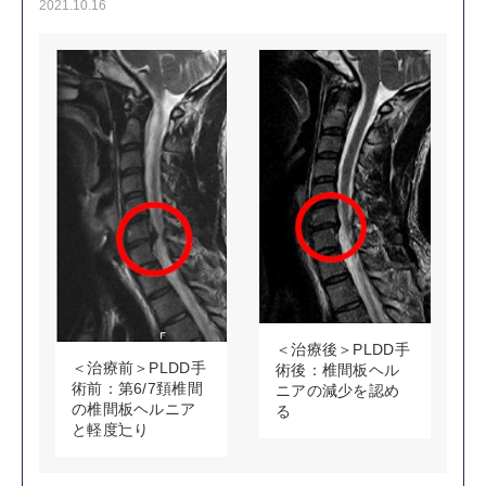
2021.10.16
＜治療後＞PLDD手
＜治療前＞PLDD手
術後：椎間板ヘル
術前：第6/7頚椎間
ニアの減少を認め
の椎間板ヘルニア
る
と軽度辷り