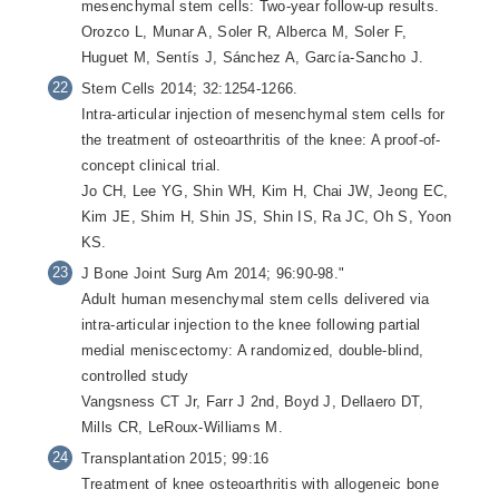
mesenchymal stem cells: Two-year follow-up results.
Orozco L, Munar A, Soler R, Alberca M, Soler F,
Huguet M, Sentís J, Sánchez A, García-Sancho J.
Stem Cells 2014; 32:1254-1266.
Intra-articular injection of mesenchymal stem cells for
the treatment of osteoarthritis of the knee: A proof-of-
concept clinical trial.
Jo CH, Lee YG, Shin WH, Kim H, Chai JW, Jeong EC,
Kim JE, Shim H, Shin JS, Shin IS, Ra JC, Oh S, Yoon
KS.
J Bone Joint Surg Am 2014; 96:90-98."
Adult human mesenchymal stem cells delivered via
intra-articular injection to the knee following partial
medial meniscectomy: A randomized, double-blind,
controlled study
Vangsness CT Jr, Farr J 2nd, Boyd J, Dellaero DT,
Mills CR, LeRoux-Williams M.
Transplantation 2015; 99:16
Treatment of knee osteoarthritis with allogeneic bone