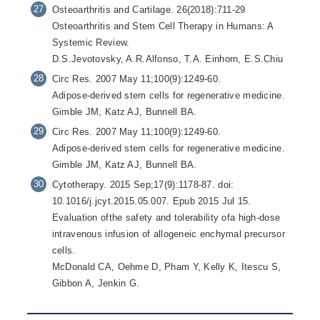
Osteoarthritis and Cartilage. 26(2018):711-29
Osteoarthritis and Stem Cell Therapy in Humans: A
Systemic Review.
D.S.Jevotovsky, A.R.Alfonso, T.A. Einhorn, E.S.Chiu
Circ Res. 2007 May 11;100(9):1249-60.
Adipose-derived stem cells for regenerative medicine.
Gimble JM, Katz AJ, Bunnell BA.
Circ Res. 2007 May 11;100(9):1249-60.
Adipose-derived stem cells for regenerative medicine.
Gimble JM, Katz AJ, Bunnell BA.
Cytotherapy. 2015 Sep;17(9):1178-87. doi:
10.1016/j.jcyt.2015.05.007. Epub 2015 Jul 15.
Evaluation ofthe safety and tolerability ofa high-dose
intravenous infusion of allogeneic enchymal precursor
cells.
McDonald CA, Oehme D, Pham Y, Kelly K, Itescu S,
Gibbon A, Jenkin G.