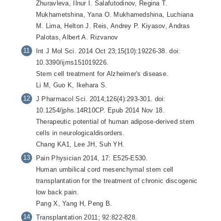
Zhuravleva, Ilnur I. Salafutodinov, Regina T.
Mukhametshina, Yana O. Mukhamedshina, Luchiana
M. Lima, Helton J. Reis, Andrey P. Kiyasov, Andras
Palotas, Albert A. Rizvanov
Int J Mol Sci. 2014 Oct 23;15(10):19226-38. doi:
10.3390/ijms151019226.
Stem cell treatment for Alzheimer's disease.
Li M, Guo K, Ikehara S.
J Pharmacol Sci. 2014;126(4):293-301. doi:
10.1254/jphs.14R10CP. Epub 2014 Nov 18.
Therapeutic potential of human adipose-derived stem
cells in neurologicaldisorders.
Chang KA1, Lee JH, Suh YH.
Pain Physician 2014, 17: E525-E530.
Human umbilical cord mesenchymal stem cell
transplantation for the treatment of chronic discogenic
low back pain.
Pang X, Yang H, Peng B.
Transplantation 2011; 92:822-828.