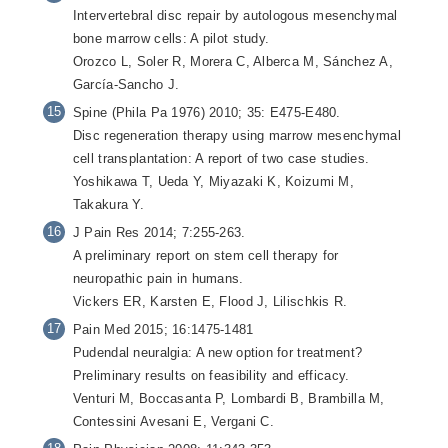
Intervertebral disc repair by autologous mesenchymal
bone marrow cells: A pilot study.
Orozco L, Soler R, Morera C, Alberca M, Sánchez A,
García-Sancho J.
Spine (Phila Pa 1976) 2010; 35: E475-E480.
Disc regeneration therapy using marrow mesenchymal
cell transplantation: A report of two case studies.
Yoshikawa T, Ueda Y, Miyazaki K, Koizumi M,
Takakura Y.
J Pain Res 2014; 7:255-263.
A preliminary report on stem cell therapy for
neuropathic pain in humans.
Vickers ER, Karsten E, Flood J, Lilischkis R.
Pain Med 2015; 16:1475-1481
Pudendal neuralgia: A new option for treatment?
Preliminary results on feasibility and efficacy.
Venturi M, Boccasanta P, Lombardi B, Brambilla M,
Contessini Avesani E, Vergani C.