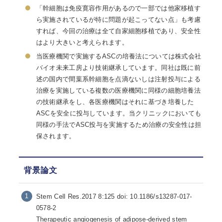
「幹細胞は免疫寛容作用があるので一部では他家移植す
ら実施されているが特に問題が起こってない点」も考慮
すれば、今回の治療は全て自家細胞移植であり、安全性
はより大きいと考えられます。
当医療機関で実施するASCの培養法については株式会社
バイオ未来工房より技術継承しています。同社は既に前
述の国内で間葉系幹細胞を点滴ないしは注射投与による
治療を実施している複数の医療機関に同様の細胞培養法
の技術継承をし、各医療機関はそれに基づき培養した
ASCを安全に投与しています。当クリニックにおいても
同様の手法でASC投与を実施するため治療の安全性は担
保されます。
背景論文
Stem Cell Res.2017 8:125 doi: 10.1186/s13287-017-
0578-2
Therapeutic angiogenesis of adipose-derived stem