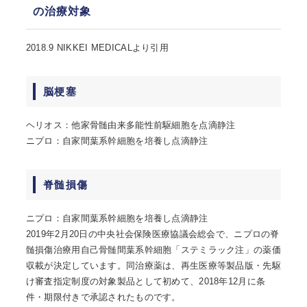
の治療対象
2018.9 NIKKEI MEDICALより引用
脳梗塞
ヘリオス：他家骨髄由来多能性前駆細胞を点滴静注
ニプロ：自家間葉系幹細胞を培養し点滴静注
脊髄損傷
ニプロ：自家間葉系幹細胞を培養し点滴静注
2019年2月20日の中央社会保険医療協議会総会で、ニプロの脊
髄損傷治療用自己骨髄間葉系幹細胞「ステミラック注」の薬価
収載が決定しています。同治療薬は、再生医療等製品版・先駆
け審査指定制度の対象製品として初めて、2018年12月に条
件・期限付きで承認されたものです。