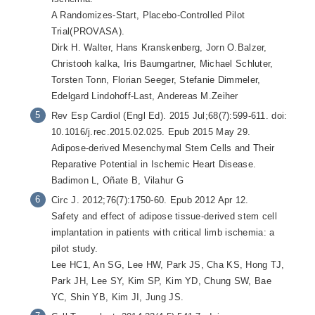
A Randomizes-Start, Placebo-Controlled Pilot
Trial(PROVASA).
Dirk H. Walter, Hans Kranskenberg, Jorn O.Balzer,
Christooh kalka, Iris Baumgartner, Michael Schluter,
Torsten Tonn, Florian Seeger, Stefanie Dimmeler,
Edelgard Lindohoff-Last, Andereas M.Zeiher
Rev Esp Cardiol (Engl Ed). 2015 Jul;68(7):599-611. doi:
10.1016/j.rec.2015.02.025. Epub 2015 May 29.
Adipose-derived Mesenchymal Stem Cells and Their
Reparative Potential in Ischemic Heart Disease.
Badimon L, Oñate B, Vilahur G
Circ J. 2012;76(7):1750-60. Epub 2012 Apr 12.
Safety and effect of adipose tissue-derived stem cell
implantation in patients with critical limb ischemia: a
pilot study.
Lee HC1, An SG, Lee HW, Park JS, Cha KS, Hong TJ,
Park JH, Lee SY, Kim SP, Kim YD, Chung SW, Bae
YC, Shin YB, Kim JI, Jung JS.