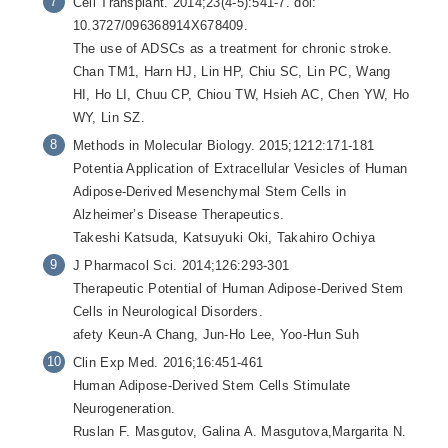
Cell Transplant. 2014;23(4-5):541-7. doi:
10.3727/096368914X678409.
The use of ADSCs as a treatment for chronic stroke.
Chan TM1, Harn HJ, Lin HP, Chiu SC, Lin PC, Wang
HI, Ho LI, Chuu CP, Chiou TW, Hsieh AC, Chen YW, Ho
WY, Lin SZ.
Methods in Molecular Biology. 2015;1212:171-181
Potentia Application of Extracellular Vesicles of Human
Adipose-Derived Mesenchymal Stem Cells in
Alzheimer’s Disease Therapeutics.
Takeshi Katsuda, Katsuyuki Oki, Takahiro Ochiya
J Pharmacol Sci. 2014;126:293-301
Therapeutic Potential of Human Adipose-Derived Stem
Cells in Neurological Disorders.
afety Keun-A Chang, Jun-Ho Lee, Yoo-Hun Suh
Clin Exp Med. 2016;16:451-461
Human Adipose-Derived Stem Cells Stimulate
Neurogeneration.
Ruslan F. Masgutov, Galina A. Masgutova,Margarita N.