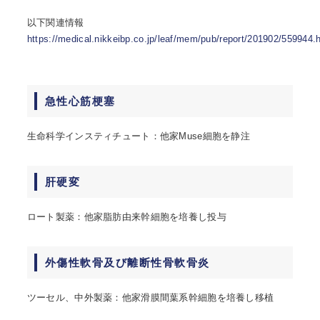
以下関連情報
https://medical.nikkeibp.co.jp/leaf/mem/pub/report/201902/559944.
急性心筋梗塞
生命科学インスティチュート：他家Muse細胞を静注
肝硬変
ロート製薬：他家脂肪由来幹細胞を培養し投与
外傷性軟骨及び離断性骨軟骨炎
ツーセル、中外製薬：他家滑膜間葉系幹細胞を培養し移植