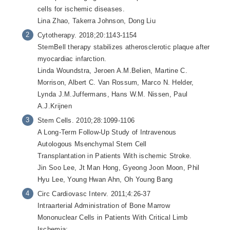
cells for ischemic diseases.
Lina Zhao, Takerra Johnson, Dong Liu
Cytotherapy. 2018;20:1143-1154
StemBell therapy stabilizes atherosclerotic plaque after
myocardiac infarction.
Linda Woundstra, Jeroen A.M.Belien, Martine C.
Morrison, Albert C. Van Rossum, Marco N. Helder,
Lynda J.M.Juffermans, Hans W.M. Nissen, Paul
A.J.Krijnen
Stem Cells. 2010;28:1099-1106
A Long-Term Follow-Up Study of Intravenous
Autologous Msenchymal Stem Cell
Transplantation in Patients With ischemic Stroke.
Jin Soo Lee, Jt Man Hong, Gyeong Joon Moon, Phil
Hyu Lee, Young Hwan Ahn, Oh Young Bang
Circ Cardiovasc Interv. 2011;4:26-37
Intraarterial Administration of Bone Marrow
Mononuclear Cells in Patients With Critical Limb
Ischemia: