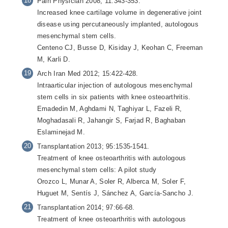
Pain Physician 2008; 11:343-353.
Increased knee cartilage volume in degenerative joint
disease using percutaneously implanted, autologous
mesenchymal stem cells.
Centeno CJ, Busse D, Kisiday J, Keohan C, Freeman
M, Karli D.
Arch Iran Med 2012; 15:422-428.
Intraarticular injection of autologous mesenchymal
stem cells in six patients with knee osteoarthritis.
Emadedin M, Aghdami N, Taghiyar L, Fazeli R,
Moghadasali R, Jahangir S, Farjad R, Baghaban
Eslaminejad M.
Transplantation 2013; 95:1535-1541.
Treatment of knee osteoarthritis with autologous
mesenchymal stem cells: A pilot study
Orozco L, Munar A, Soler R, Alberca M, Soler F,
Huguet M, Sentís J, Sánchez A, García-Sancho J.
Transplantation 2014; 97:66-68.
Treatment of knee osteoarthritis with autologous