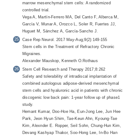
marrow mesenchymal stem cells: A randomized
controlled trial.
Vega A, Martín-Ferrero MA, Del Canto F, Alberca M,
García V, Munar A, Orozco L, Soler R, Fuertes JJ,
Huguet M, Sánchez A, García-Sancho J.
Case Rep Neurol. 2017 May-Aug;9(2):149-155
Stem cells in the Treatment of Refractory Chronic
Migraines.
Alexander Mauskop, Kenneth O.Rothaus
Stem Cell Research and Therapy 2017;8:262
Safety and tolerability of intradiscal implantation of
combined autologous adipose-derived mesenchymal
stem cells and hyaluronic acid in patients with chronic
discogenic low back pain: 1-year follow up of phase1
study.
Hemant Kumar, Doo-Hoe Ha, Eun-Jong Lee, Jun Hee
Park, Jeon Hyun Shim, Tae-Keun Ahn, Kyoung-Tae
Kim, Alexnder E. Ropper, Seil Sohn, Chung-Hun Kim,
Devang Kashyap Thakor, Soo-Hong Lee, In-Bo Han