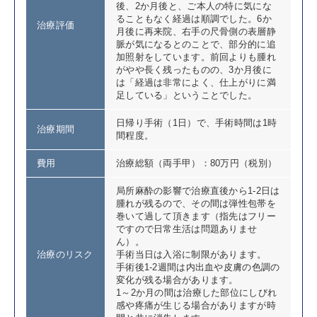
後、2か月後と、ご本人の特に気にな
ることもなく経過は順調でした。6か
治療評価
月後に再来院、右手の尺骨側の表層静
脈が気になるとのことで、部分的に追
加照射をしています。前回よりも腫れ
がやや長く残ったものの、3か月後に
は「経過は非常によく、仕上がりに満
足している」ということでした。
日帰り手術（1日）で、手術時間は1時
治療期間
間程度。
費用
治療総額（両手甲）：80万円（税別）
局所麻酔の影響で治療直後から1-2日は
腫れが残るので、その間は弾性包帯を
巻いて過して頂きます（指先はフリー
ですので日常生活は問題ありませ
ん）。
治療のリスク
手術当日は入浴に制限があります。
手術後1-2週間は内出血や皮膚の色調の
変化が残る場合があります。
1～2か月の間は治療した部位にしびれ
感や疼痛が生じる場合がありますが時