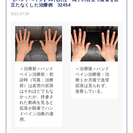
立たなくした治療例 32454
2021.07.09
＜治療前＞ハンド
＜治療後＞ハンド
ベイン治療前：初
ベイン治療後：治
診時（写真：治療
療１か月後で血管
前）は血管の拡張
拡張は見られず、
はそれほどでもな
改善している。
かったが、持参さ
れた動画を見ると
拡張が顕著でハン
ドベイン治療の適
用。