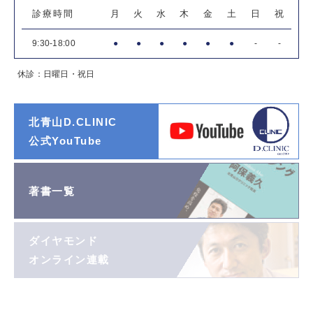
診療時間
月
火
水
木
金
土
日
祝
9:30-18:00
●
●
●
●
●
●
-
-
休診：日曜日・祝日
北青山D.CLINIC
公式YouTube
著書一覧
ダイヤモンド
オンライン連載
阿保義久院長
投稿エッセイ