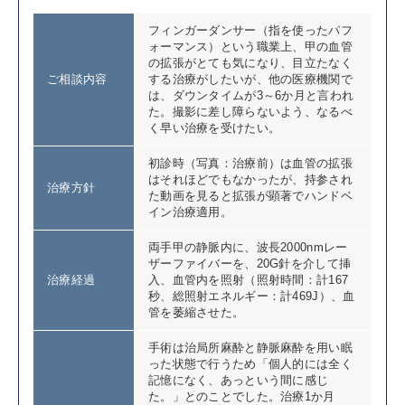
フィンガーダンサー（指を使ったパフ
ォーマンス）という職業上、甲の血管
の拡張がとても気になり、目立たなく
ご相談内容
する治療がしたいが、他の医療機関で
は、ダウンタイムが3～6か月と言われ
た。撮影に差し障らないよう、なるべ
く早い治療を受けたい。
初診時（写真：治療前）は血管の拡張
はそれほどでもなかったが、持参され
治療方針
た動画を見ると拡張が顕著でハンドベ
イン治療適用。
両手甲の静脈内に、波長2000nmレー
ザーファイバーを、20G針を介して挿
治療経過
入、血管内を照射（照射時間：計167
秒、総照射エネルギー：計469J）、血
管を萎縮させた。
手術は治局所麻酔と静脈麻酔を用い眠
った状態で行うため「個人的には全く
記憶になく、あっという間に感じ
た。」とのことでした。治療1か月